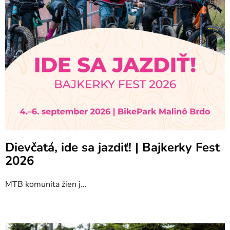
á
n
k
o
v
Dievčatá, ide sa jazdiť! | Bajkerky Fest
2026
MTB komunita žien j...