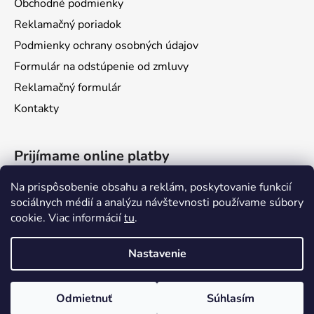
i
Obchodné podmienky
s
Reklamačný poriadok
u
Podmienky ochrany osobných údajov
Formulár na odstúpenie od zmluvy
Reklamačný formulár
Kontakty
Prijímame online platby
Na prispôsobenie obsahu a reklám, poskytovanie funkcií
sociálnych médií a analýzu návštevnosti používame súbory
cookie. Viac informácií
tu
.
Nastavenie
Vytvoril Shoptet
Odmietnuť
Súhlasím
Copyright 2026
bajkerky
. Všetky práva vyhradené.