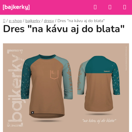
Prejsť
Hľadať
NÁKUP
na
KOŠÍK
obsah
Domov
/
e-shop
/
bajkerky
/
dresy
/
Dres "na kávu aj do blata"
Dres "na kávu aj do blata"