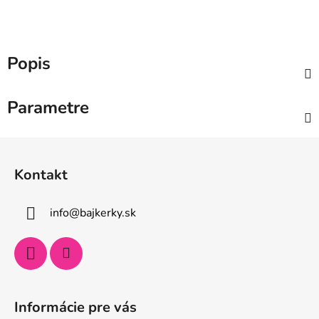
Popis
Parametre
Z
á
Kontakt
p
ä
info
@
bajkerky.sk
t
i
e
Informácie pre vás