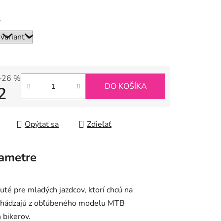
ť
–26 %
DO KOŠÍKA
2
tková cena:
Opýtať sa
Zdieľať
ametre
uté pre mladých jazdcov, ktorí chcú na
Vychádzajú z obľúbeného modelu MTB
 bikerov.