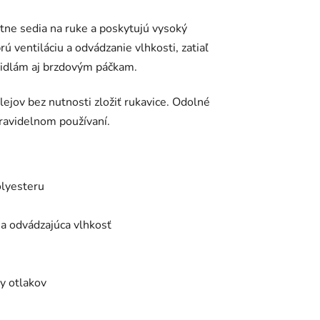
ne sedia na ruke a poskytujú vysoký
ú ventiláciu a odvádzanie vlhkosti, zatiaľ
iadidlám aj brzdovým páčkam.
ejov bez nutnosti zložiť rukavice. Odolné
pravidelnom používaní.
olyesteru
a odvádzajúca vlhkosť
by otlakov