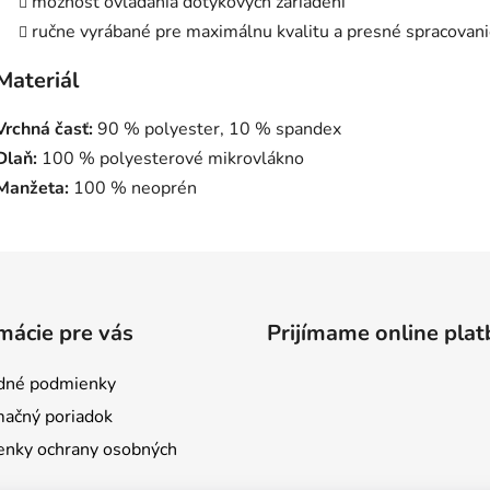
možnosť ovládania dotykových zariadení
ručne vyrábané pre maximálnu kvalitu a presné spracovan
Materiál
Vrchná časť:
90 % polyester, 10 % spandex
Dlaň:
100 % polyesterové mikrovlákno
Manžeta:
100 % neoprén
mácie pre vás
Prijímame online plat
dné podmienky
ačný poriadok
nky ochrany osobných