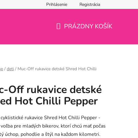
Prihlásenie
Registrácia
PRÁZDNY KOŠÍK
NÁKUPNÝ
KOŠÍK
op
/
deti
/
Muc-Off rukavice detské Shred Hot Chilli
-Off rukavice detské
ed Hot Chilli Pepper
cyklistické rukavice Shred Hot Chilli Pepper -
 voľba pre mladých bikerov, ktorí chcú mať počas
stý úchop, pohodlie a štýl na každom kilometri.