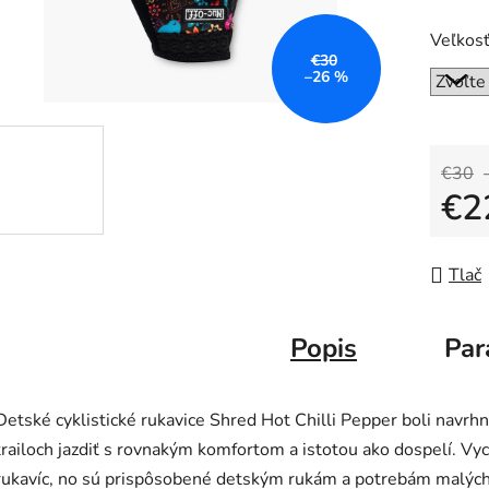
Veľkos
€30
–26 %
€30
€2
Jedno
Tlač
Popis
Par
Detské cyklistické rukavice Shred Hot Chilli Pepper boli navrhn
trailoch jazdiť s rovnakým komfortom a istotou ako dospelí. 
rukavíc, no sú prispôsobené detským rukám a potrebám malých