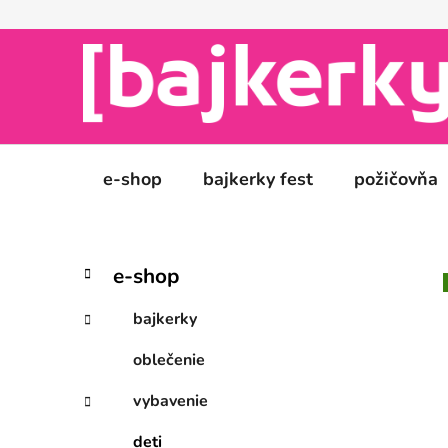
Prejsť
na
obsah
e-shop
bajkerky fest
požičovňa
B
K
Preskočiť
e-shop
a
kategórie
o
t
č
bajkerky
e
n
g
oblečenie
ý
ó
p
r
vybavenie
i
a
e
n
deti