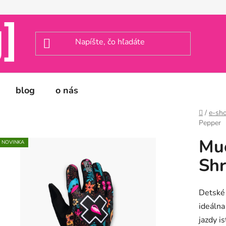
blog
o nás
Domov
/
e-sh
Pepper
Muc
NOVINKA
Shr
Detské 
ideálna
jazdy i