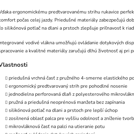
Vďaka ergonomickému predtvarovanému strihu rukavice perfekt
komfort počas celej jazdy. Priedušné materiály zabezpečujú dobr
čo silikónová potlač na dlani a prstoch zlepšuje priľnavosť k r
Integrované vodivé vlákna umožňujú ovládanie dotykových displ
spracovanie a kvalitné materiály zaručujú dlhú životnosť aj pri 
Vlastnosti
priedušná vrchná časť z pružného 4-smerne elastického p
ergonomický predtvarovaný strih pre pohodlné nosenie
jednodielna perforovaná dlaň z polyesterového mikrovlákn
pružná a priedušná neoprénová manžeta bez zapínania
silikónová potlač na dlani a prstoch pre lepší úchop
zosilnená oblasť palca pre vyššiu odolnosť a zníženie tvor
mikrovláknová časť na palci na utieranie potu