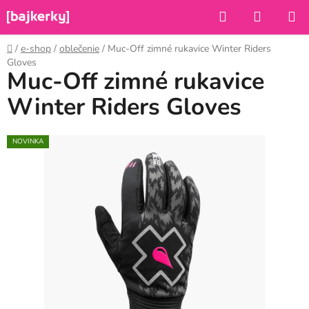
Prejsť
Hľadať
NÁKUP
na
KOŠÍK
obsah
Domov
/
e-shop
/
oblečenie
/
Muc-Off zimné rukavice Winter Riders
Gloves
Muc-Off zimné rukavice
Winter Riders Gloves
NOVINKA