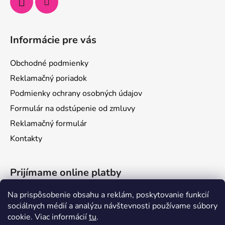
e
Informácie pre vás
Obchodné podmienky
Reklamačný poriadok
Podmienky ochrany osobných údajov
Formulár na odstúpenie od zmluvy
Reklamačný formulár
Kontakty
Prijímame online platby
Na prispôsobenie obsahu a reklám, poskytovanie funkcií
sociálnych médií a analýzu návštevnosti používame súbory
cookie. Viac informácií
tu
.